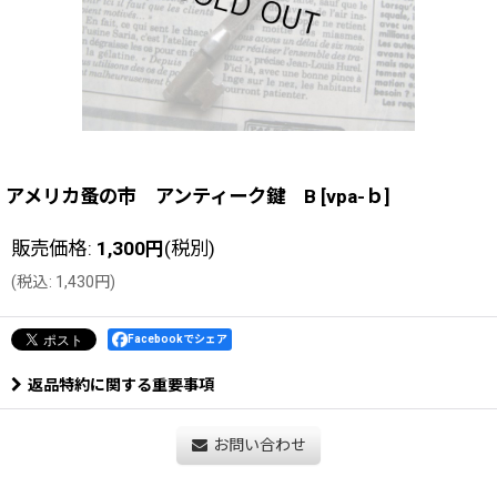
アメリカ蚤の市 アンティーク鍵 B
[
vpa-ｂ
]
販売価格
:
1,300
円
(税別)
(
税込
:
1,430
円
)
Facebookでシェア
返品特約に関する重要事項
お問い合わせ