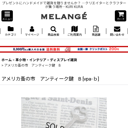
プレゼントにハンドメイドで雑貨を贈りませんか？ ―クリエイターとクラフター
が集う場所―KURI KURA
メニュー
カート
カテゴリ
マイページ
商品検索
ご利用案内
実店舗
問い合わせ
ホーム
>
革小物・インテリア
>
ディスプレイ雑貨
>
アメリカ蚤の市 アンティーク鍵 B
アメリカ蚤の市 アンティーク鍵 B
[
vpa-ｂ
]