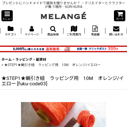
プレゼントにハンドメイドで雑貨を贈りませんか？ ―クリエイターとクラフター
が集う場所―KURI KURA
メニュー
カート
カテゴリ
マイページ
商品検索
ご利用案内
実店舗
問い合わせ
ホーム
>
ラッピング
>
副資材
>
★STEP1★蝋引き紐 ラッピング用 10M オレンジ/イエロー
★STEP1★蝋引き紐 ラッピング用 10M オレンジ/イ
エロー
[
fuku-code03
]