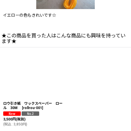
イエローの色もきれいです☆
★この商品を買った人はこんな商品にも興味を持ってい
ます★
ロウ引き紙 ワックスペーパー ロー
ル 30M
[
rollrou-001
]
3,500
円
(税別)
(
税込
:
3,850
円
)