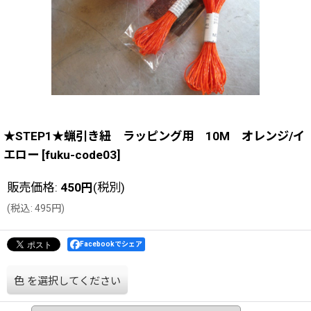
★STEP1★蝋引き紐 ラッピング用 10M オレンジ/イ
エロー
[
fuku-code03
]
販売価格
:
450
円
(税別)
(
税込
:
495
円
)
Facebookでシェア
色
を選択してください