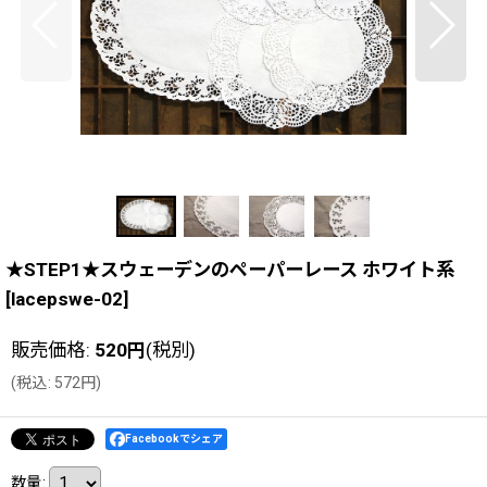
★STEP1★スウェーデンのペーパーレース ホワイト系
[
lacepswe-02
]
販売価格
:
520
円
(税別)
(
税込
:
572
円
)
Facebookでシェア
数量
: