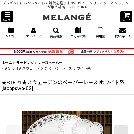
プレゼントにハンドメイドで雑貨を贈りませんか？ ―クリエイターとクラフター
が集う場所―KURI KURA
メニュー
カート
カテゴリ
マイページ
商品検索
ご利用案内
実店舗
問い合わせ
ホーム
>
ラッピング
>
レースペーパー
>
★STEP1★スウェーデンのペーパーレース ホワイト系
★STEP1★スウェーデンのペーパーレース ホワイト系
[
lacepswe-02
]