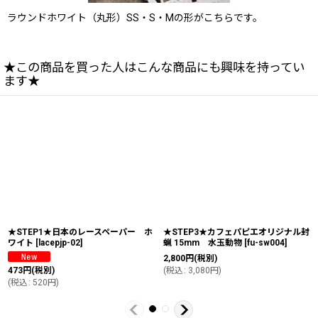
ラウンドホワイト（丸形）SS・S・Mの形がこちらです。
★この商品を買った人はこんな商品にも興味を持ってい
ます★
★STEP1★日本のレースペーパー ホ
★STEP3★カフェパピエオリジナル封
ワイト
[
lacepjp-02
]
蝋 15mm 水玉動物
[
fu-sw004
]
2,800
円
(税別)
473
円
(税別)
(
税込
:
3,080
円
)
(
税込
:
520
円
)