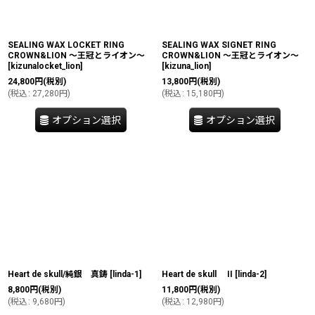
SEALING WAX LOCKET RING
SEALING WAX SIGNET RING
CROWN&LION 〜王冠とライオン〜
CROWN&LION 〜王冠とライオン〜
[
kizunalocket_lion
]
[
kizuna_lion
]
24,800
円
(税別)
13,800
円
(税別)
(
税込
:
27,280
円
)
(
税込
:
15,180
円
)
オプション選択
オプション選択
Heart de skull/純銀 真鋳
[
linda-1
]
Heart de skull II
[
linda-2
]
8,800
円
(税別)
11,800
円
(税別)
(
税込
:
9,680
円
)
(
税込
:
12,980
円
)