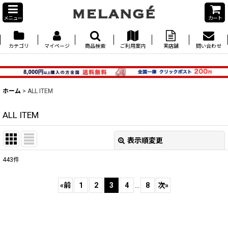
メニュー
カート
カテゴリ
マイページ
商品検索
ご利用案内
実店舗
問い合わせ
ホーム
>
ALL ITEM
ALL ITEM
表示順変更
閉じる
443
件
表示数
:
«
前
1
2
3
4
...
8
次
»
並び順
:
絞り込む