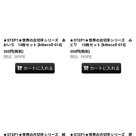
★STEP1★世界の古切手シリーズ あ
★STEP1★世界の古切手シリーズ み
おいろ 10枚セット
[
kittecoll-014
]
どり 10枚セット
[
kittecoll-015
]
350
円
(税別)
350
円
(税別)
(
税込
:
385
円
)
(
税込
:
385
円
)
カートに入れる
カートに入れる
★STEP1★世界の古切手シリーズ 紋
★STEP1★世界の古切手シリーズ 昆