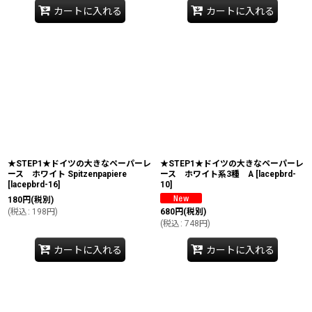
カートに入れる
カートに入れる
★STEP1★ドイツの大きなペーパーレ
★STEP1★ドイツの大きなペーパーレ
ース ホワイト Spitzenpapiere
ース ホワイト系3種 A
[
lacepbrd-
[
lacepbrd-16
]
10
]
180
円
(税別)
(
税込
:
198
円
)
680
円
(税別)
(
税込
:
748
円
)
カートに入れる
カートに入れる