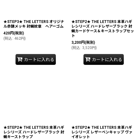
★STEP3★ THE LETTERS オリジナ
★STEP2★ THE LETTERS 本革ハギ
ル赤錆メッキ 封蝋紋章 ヘアーゴム
レシリーズ ハードレザーブラック 封
蝋カードケース＆キーストラップセッ
420
円
(税別)
ト
(
税込
:
462
円
)
3,200
円
(税別)
(
税込
:
3,520
円
)
カートに入れる
カートに入れる
★STEP2★ THE LETTERS 本革ハギ
★STEP2★ THE LETTERS 本革ハギ
レシリーズ ハードレザーブラック 封
レシリーズ レザーペンキャップ ヴァ
蝋キーストラップ
イオレット