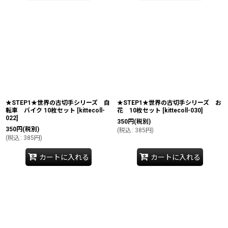
★STEP1★世界の古切手シリーズ 自
★STEP1★世界の古切手シリーズ お
転車 バイク 10枚セット
[
kittecoll-
花 10枚セット
[
kittecoll-030
]
022
]
350
円
(税別)
350
円
(税別)
(
税込
:
385
円
)
(
税込
:
385
円
)
カートに入れる
カートに入れる