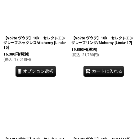
【vo?te ヴウテ】18k セレクトエン
【vo?te ヴウテ】18k セレクトエン
グレーブネックレス/Alchemy
[
Linda-
グレーブリング/Alchemy
[
Linda-17
]
15
]
19,800
円
(税別)
16,380
円
(税別)
(
税込
:
21,780
円
)
(
税込
:
18,018
円
)
オプション選択
カートに入れる