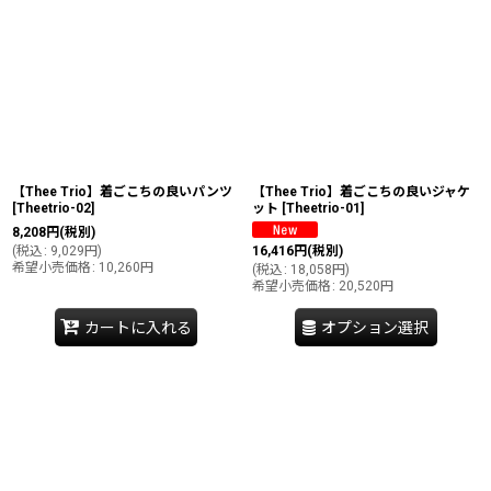
【Thee Trio】着ごこちの良いパンツ
【Thee Trio】着ごこちの良いジャケ
[
Theetrio-02
]
ット
[
Theetrio-01
]
8,208
円
(税別)
(
税込
:
9,029
円
)
16,416
円
(税別)
希望小売価格
:
10,260
円
(
税込
:
18,058
円
)
希望小売価格
:
20,520
円
カートに入れる
オプション選択