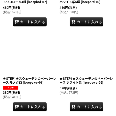
トリコロール4種
[
lacepbrd-07
]
ホワイト系5種
[
lacepbrd-09
]
480
円
(税別)
480
円
(税別)
(
税込
:
528
円
)
(
税込
:
528
円
)
カートに入れる
カートに入れる
★STEP1★スウェーデンのペーパーレ
★STEP1★スウェーデンのペーパーレ
ース モノクロ
[
lacepswe-01
]
ース ホワイト系
[
lacepswe-02
]
520
円
(税別)
380
円
(税別)
(
税込
:
572
円
)
(
税込
:
418
円
)
カートに入れる
カートに入れる