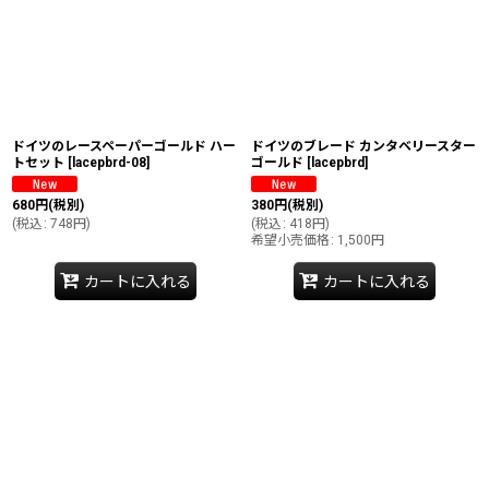
ドイツのレースペーパーゴールド ハー
ドイツのブレード カンタベリースター
トセット
[
lacepbrd-08
]
ゴールド
[
lacepbrd
]
680
円
(税別)
380
円
(税別)
(
税込
:
748
円
)
(
税込
:
418
円
)
希望小売価格
:
1,500
円
カートに入れる
カートに入れる