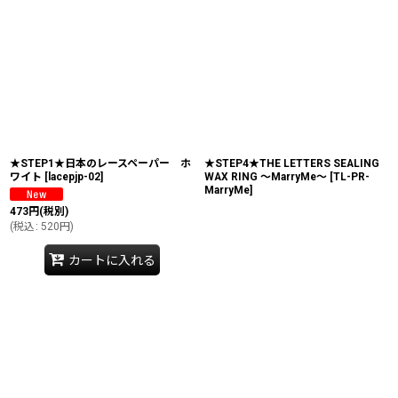
★STEP1★日本のレースペーパー ホ
★STEP4★THE LETTERS SEALING
ワイト
[
lacepjp-02
]
WAX RING 〜MarryMe〜
[
TL-PR-
MarryMe
]
473
円
(税別)
(
税込
:
520
円
)
カートに入れる