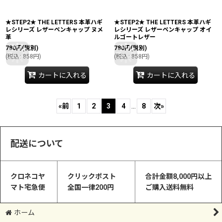
★STEP2★ THE LETTERS 本革ハギ
★STEP2★ THE LETTERS 本革ハギ
レシリーズ レザーペンキャップ ヌメ
レシリーズ レザーペンキャップ オイ
革
ルゴートレザー
780
円
(税別)
780
円
(税別)
(
税込
:
858
円
)
(
税込
:
858
円
)
カートに入れる
カートに入れる
«
前
1
2
3
4
...
8
次
»
配送について
クロネコヤ
クリックポスト
合計金額8,000円以上
マト宅急便
全国一律200円
ご購入送料無料
ホーム