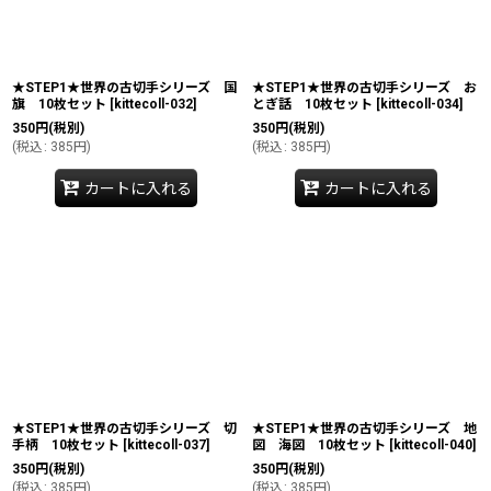
★STEP1★世界の古切手シリーズ 国
★STEP1★世界の古切手シリーズ お
旗 10枚セット
[
kittecoll-032
]
とぎ話 10枚セット
[
kittecoll-034
]
350
円
(税別)
350
円
(税別)
(
税込
:
385
円
)
(
税込
:
385
円
)
カートに入れる
カートに入れる
★STEP1★世界の古切手シリーズ 切
★STEP1★世界の古切手シリーズ 地
手柄 10枚セット
[
kittecoll-037
]
図 海図 10枚セット
[
kittecoll-040
]
350
円
(税別)
350
円
(税別)
(
税込
:
385
円
)
(
税込
:
385
円
)