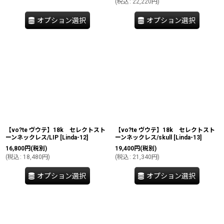
(
税込
:
22,220
円
)
オプション選択
オプション選択
【vo?te ヴウテ】18k セレクトスト
【vo?te ヴウテ】18k セレクトスト
ーンネックレス/LIP
[
Linda-12
]
ーンネックレス/skull
[
Linda-13
]
16,800
円
(税別)
19,400
円
(税別)
(
税込
:
18,480
円
)
(
税込
:
21,340
円
)
オプション選択
オプション選択