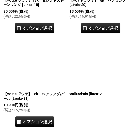
【voute ヴウテ】18k セレクトスト
【vo?te ヴウテ】18k ペアリング
ーンリング
[
Linda-18
]
[
Linda-20
]
20,500
円
(税別)
13,650
円
(税別)
(
税込
:
22,550
円
)
(
税込
:
15,015
円
)
オプション選択
オプション選択
【vo?te ヴウテ】18k ペアリング/パ
walletchain
[
linda-2
]
ール
[
Linda-21
]
13,900
円
(税別)
(
税込
:
15,290
円
)
オプション選択