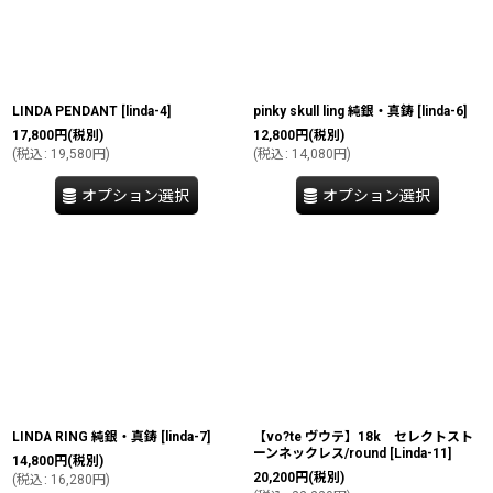
LINDA PENDANT
[
linda-4
]
pinky skull ling 純銀・真鋳
[
linda-6
]
17,800
円
(税別)
12,800
円
(税別)
(
税込
:
19,580
円
)
(
税込
:
14,080
円
)
オプション選択
オプション選択
LINDA RING 純銀・真鋳
[
linda-7
]
【vo?te ヴウテ】18k セレクトスト
ーンネックレス/round
[
Linda-11
]
14,800
円
(税別)
20,200
円
(税別)
(
税込
:
16,280
円
)